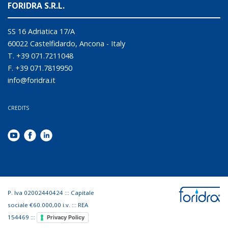
FORIDRA S.R.L.
SS 16 Adriatica 17/A
60022 Castelfidardo, Ancona - Italy
T. +39 071.7211048
F. +39 071.7819950
info@foridra.it
CREDITS
P. Iva 02002440424 ::: Capitale
sociale €60.000,00 i.v. ::: REA
154469 :::
Privacy Policy