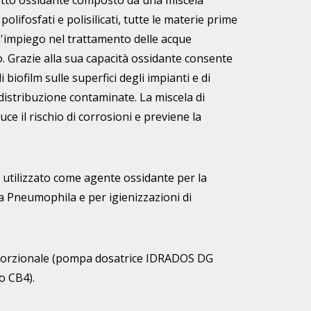
tto ossidante composto da una miscela
 polifosfati e polisilicati, tutte le materie prime
'impiego nel trattamento delle acque
 Grazie alla sua capacità ossidante consente
 biofilm sulle superfici degli impianti e di
 distribuzione contaminate. La miscela di
iduce il rischio di corrosioni e previene la
tilizzato come agente ossidante per la
a Pneumophila e per igienizzazioni di
porzionale (pompa dosatrice IDRADOS DG
o CB4).