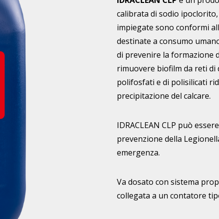
IDRACLEAN CLP
è un prodo
calibrata di sodio ipoclorito,
impiegate sono conformi all
destinate a consumo umano.
di prevenire la formazione di
rimuovere biofilm da reti di
polifosfati e di polisilicati r
precipitazione del calcare.
IDRACLEAN CLP può essere u
prevenzione della Legionell
emergenza.
Va dosato con sistema pro
collegata a un contatore tip